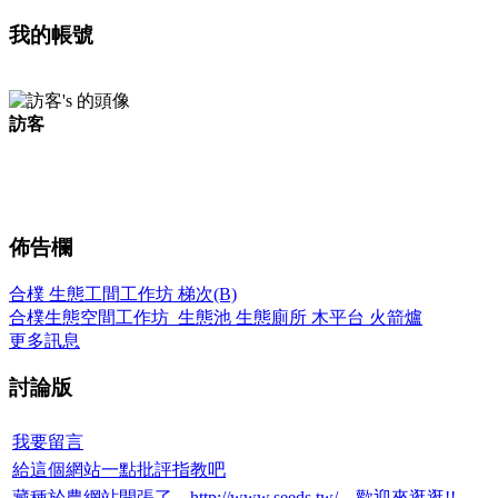
我的帳號
訪客
佈告欄
合樸 生態工間工作坊 梯次(B)
合樸生態空間工作坊_生態池 生態廁所 木平台 火箭爐
更多訊息
討論版
我要留言
給這個網站一點批評指教吧
藏種於農網站開張了，http://www.seeds.tw/，歡迎來逛逛!!