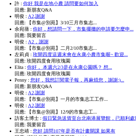
許
:
你好 我是在地小農 請問要如何加入
回應:
新朋友Q&A
明俊
:
A2,謝謝
回應:
【市集@別苑】3/10三月市集志...
余宛蒨
:
你好，想請問一下，市集擺攤的申請要怎麼申...
回應:
我要留言
明俊
:
A2，謝謝
回應:
【市集@別苑】二月2/10市集志...
左莉貞
:
玫開四度這週末會在永康小農市集喔~ 歡迎...
回應:
玫開四度食用玫瑰園
Elita
:
你好， 本週六2/3是在永康公園嗎？ 想...
回應:
玫開四度食用玫瑰園
Penny
:
您好，我想訂閱電子報，再麻煩您，謝謝:)...
回應:
新朋友Q&A
明俊
:
A2,謝謝
回應:
【市集@別苑】一月的市集志工工作...
明俊
:
A2,謝謝
回應:
【市集@別苑】12/9的市集志工...
訪客土博士
:
假日緊急送貨至台北南港展覽館，已順利處理.
回應:
我要留言
王忠靖
:
您好 請問107年是否有計畫開課 如果有