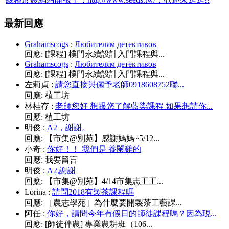
最新回應
Grahamscogs
:
Любителям детективов
回應:
[課程] 樸門永續設計入門課程與...
Grahamscogs
:
Любителям детективов
回應:
[課程] 樸門永續設計入門課程與...
左莉貞
:
請您直接與儷予老師0918608752聯...
回應:
植工坊
林桂存
:
老師您好 想跟您了解藍染課程 如果想請你...
回應:
植工坊
明俊
:
A2，謝謝。
回應:
【市集@別苑】感謝媽媽~5/12...
小奇
:
你好！！ 我們是 養閹雞的
回應:
我要留言
明俊
:
A2,謝謝
回應:
【市集@別苑】4/14市集志工工...
Lorina
:
請問2018有製茶課程嗎
回應:
［農志學苑］為什麼要開製茶工藝課...
阿任
:
你好，請問今年有假日的師徒課程嗎？因為現...
回應:
[師徒伴農] 專業農耕班（106...