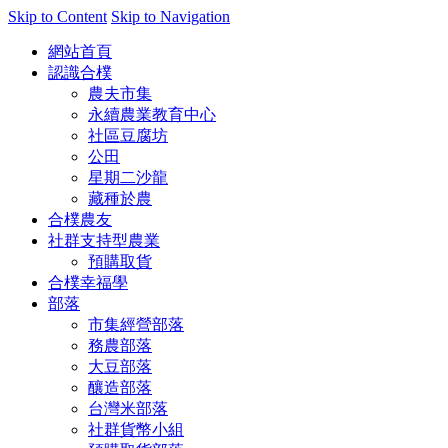
Skip to Content
Skip to Navigation
網站首頁
認識合樸
農夫市集
永續農業教育中心
社區豆腐坊
公田
星期二沙龍
藏種於農
合樸農友
社群支持型農業
預購取貨
合樸幸福學
部落
市集經營部落
務農部落
大豆部落
釀造部落
台灣米部落
社群貨幣小組