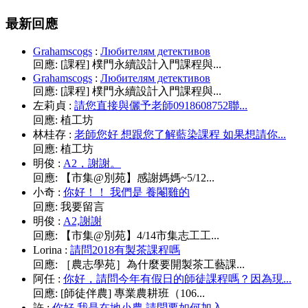
最新回應
Grahamscogs
:
Любителям детективов
回應:
[課程] 樸門永續設計入門課程與...
Grahamscogs
:
Любителям детективов
回應:
[課程] 樸門永續設計入門課程與...
左莉貞
:
請您直接與儷予老師0918608752聯...
回應:
植工坊
林桂存
:
老師您好 想跟您了解藍染課程 如果想請你...
回應:
植工坊
明俊
:
A2，謝謝。
回應:
【市集@別苑】感謝媽媽~5/12...
小奇
:
你好！！ 我們是 養閹雞的
回應:
我要留言
明俊
:
A2,謝謝
回應:
【市集@別苑】4/14市集志工工...
Lorina
:
請問2018有製茶課程嗎
回應:
［農志學苑］為什麼要開製茶工藝課...
阿任
:
你好，請問今年有假日的師徒課程嗎？因為現...
回應:
[師徒伴農] 專業農耕班（106...
許
:
你好 我是在地小農 請問要如何加入