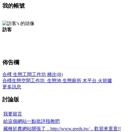
我的帳號
訪客
佈告欄
合樸 生態工間工作坊 梯次(B)
合樸生態空間工作坊_生態池 生態廁所 木平台 火箭爐
更多訊息
討論版
我要留言
給這個網站一點批評指教吧
藏種於農網站開張了，http://www.seeds.tw/，歡迎來逛逛!!