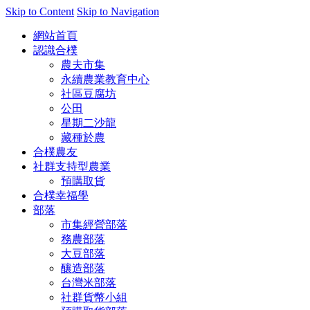
Skip to Content
Skip to Navigation
網站首頁
認識合樸
農夫市集
永續農業教育中心
社區豆腐坊
公田
星期二沙龍
藏種於農
合樸農友
社群支持型農業
預購取貨
合樸幸福學
部落
市集經營部落
務農部落
大豆部落
釀造部落
台灣米部落
社群貨幣小組