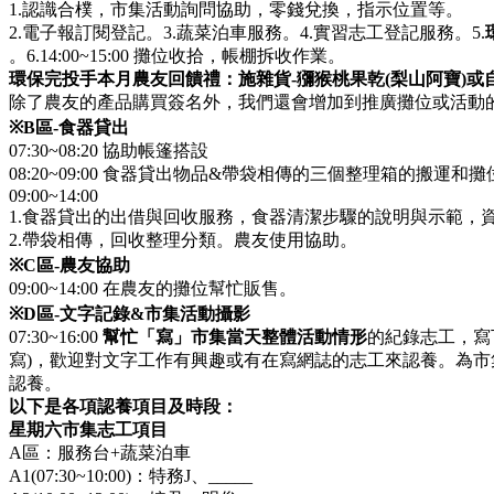
1.認識合樸，市集活動詢問協助，零錢兌換，指示位置等。
2.電子報訂閱登記。3.蔬菜泊車服務。4.實習志工登記服務。5.
。6.14:00~15:00 攤位收拾，帳棚拆收作業。
環保完投手本月農友回饋禮：施雜貨-獼猴桃果乾(梨山阿寶)或自
除了農友的產品購買簽名外，我們還會增加到推廣攤位或活動
※
B
區
-
食器貸出
07:30~08:20 協助帳篷搭設
08:20~09:00 食器貸出物品&帶袋相傳的三個整理箱的搬運和
09:00~14:00
1.食器貸出的出借與回收服務，食器清潔步驟的說明與示範，
2.帶袋相傳，回收整理分類。農友使用協助。
※
C
區
-
農友協助
09:00~14:00 在農友的攤位幫忙販售。
※
D
區
-
文字記錄
&
市集活動攝影
07:30~16:00
幫忙「寫」市集當天整體活動情形
的紀錄志工，寫下
寫)，歡迎對文字工作有興趣或有在寫網誌的志工來認養。為市
認養。
以下是各項認養項目及時段：
星期六市集志工項目
A區：服務台+蔬菜泊車
A1(07:30~10:00)：特務J、_____