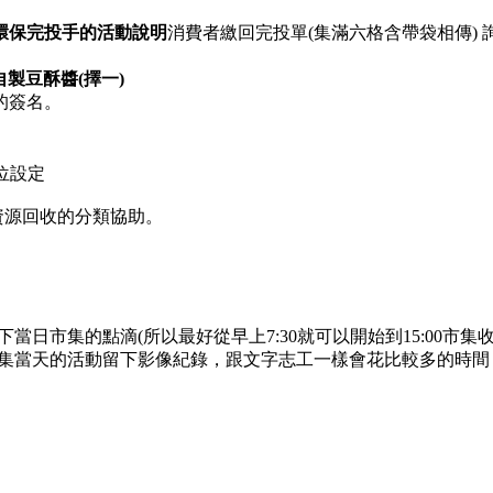
環保完投手的活動說明
消費者繳回完投單(集滿六格含帶袋相傳) 詢
製豆酥醬(擇一)
的簽名。
攤位設定
資源回收的分類協助。
當日市集的點滴(所以最好從早上7:30就可以開始到15:00市
集當天的活動留下影像紀錄，跟文字志工一樣會花比較多的時間，