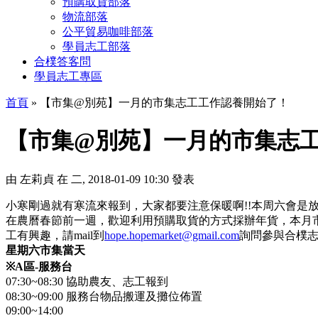
預購取貨部落
物流部落
公平貿易咖啡部落
學員志工部落
合樸答客問
學員志工專區
首頁
» 【市集@別苑】一月的市集志工工作認養開始了！
【市集@別苑】一月的市集志
由
左莉貞
在 二, 2018-01-09 10:30 發表
小寒剛過就有寒流來報到，大家都要注意保暖啊!!本周六會
在農曆春節前一週，歡迎利用預購取貨的方式採辦年貨，本月
工有興趣，請mail到
hope.hopemarket@gmail.com
詢問參與合樸
星期六市集當天
※
A
區
-
服務台
07:30~08:30 協助農友、志工報到
08:30~09:00 服務台物品搬運及攤位佈置
09:00~14:00