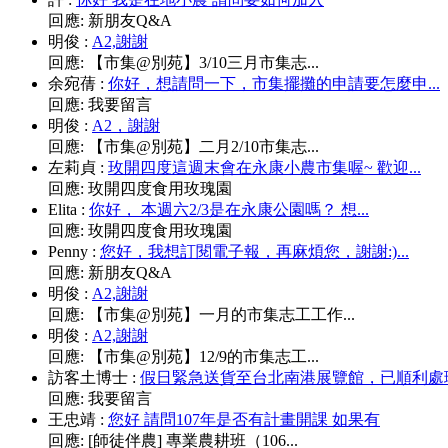
回應:
新朋友Q&A
明俊
:
A2,謝謝
回應:
【市集@別苑】3/10三月市集志...
余宛蒨
:
你好，想請問一下，市集擺攤的申請要怎麼申...
回應:
我要留言
明俊
:
A2，謝謝
回應:
【市集@別苑】二月2/10市集志...
左莉貞
:
玫開四度這週末會在永康小農市集喔~ 歡迎...
回應:
玫開四度食用玫瑰園
Elita
:
你好， 本週六2/3是在永康公園嗎？ 想...
回應:
玫開四度食用玫瑰園
Penny
:
您好，我想訂閱電子報，再麻煩您，謝謝:)...
回應:
新朋友Q&A
明俊
:
A2,謝謝
回應:
【市集@別苑】一月的市集志工工作...
明俊
:
A2,謝謝
回應:
【市集@別苑】12/9的市集志工...
訪客土博士
:
假日緊急送貨至台北南港展覽館，已順利處理.
回應:
我要留言
王忠靖
:
您好 請問107年是否有計畫開課 如果有
回應:
[師徒伴農] 專業農耕班（106...