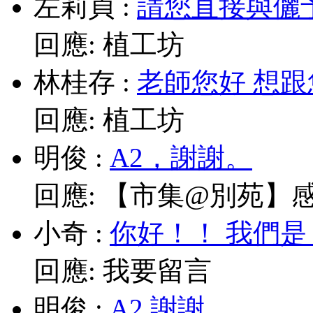
左莉貞
:
請您直接與儷予老師
回應:
植工坊
林桂存
:
老師您好 想跟
回應:
植工坊
明俊
:
A2，謝謝。
回應:
【市集@別苑】感謝媽
小奇
:
你好！！ 我們是
回應:
我要留言
明俊
:
A2,謝謝