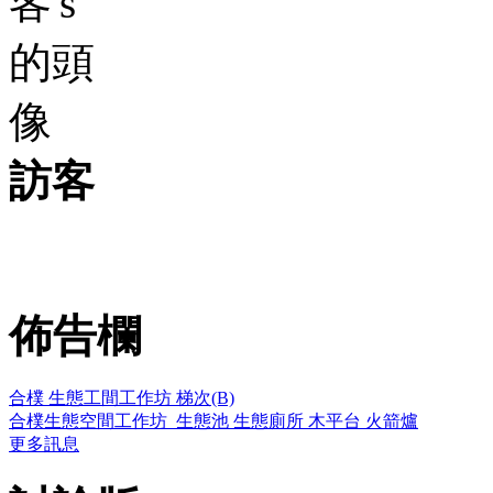
訪客
佈告欄
合樸 生態工間工作坊 梯次(B)
合樸生態空間工作坊_生態池 生態廁所 木平台 火箭爐
更多訊息