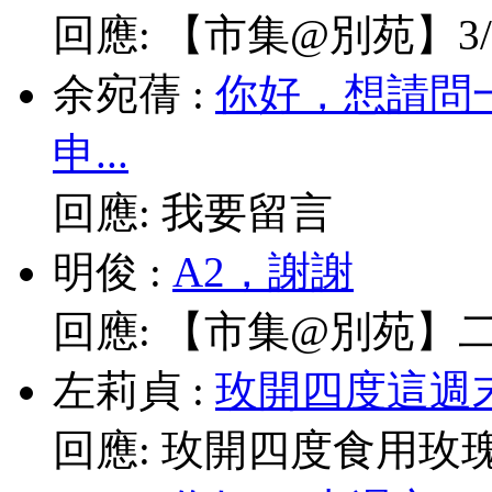
回應:
【市集@別苑】3/1
余宛蒨
:
你好，想請問
申...
回應:
我要留言
明俊
:
A2，謝謝
回應:
【市集@別苑】二月2
左莉貞
:
玫開四度這週末
回應:
玫開四度食用玫