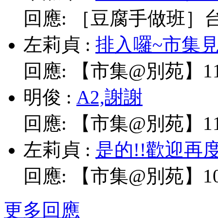
回應:
［豆腐手做班］台北
左莉貞
:
排入囉~市集見!
回應:
【市集@別苑】11/
明俊
:
A2,謝謝
回應:
【市集@別苑】11/
左莉貞
:
是的!!歡迎再
回應:
【市集@別苑】10/
更多回應