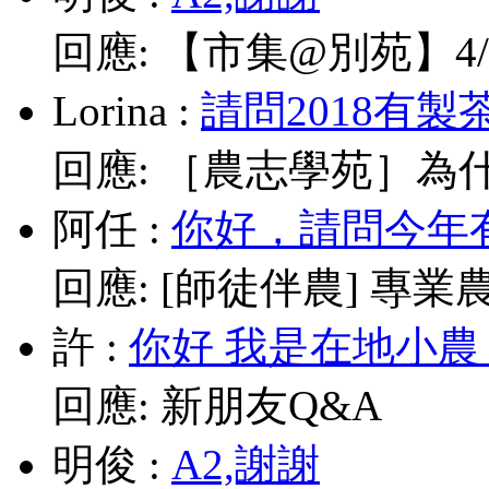
回應:
【市集@別苑】4/1
Lorina
:
請問2018有製
回應:
［農志學苑］為什
阿任
:
你好，請問今年有
回應:
[師徒伴農] 專業農耕
許
:
你好 我是在地小農
回應:
新朋友Q&A
明俊
:
A2,謝謝