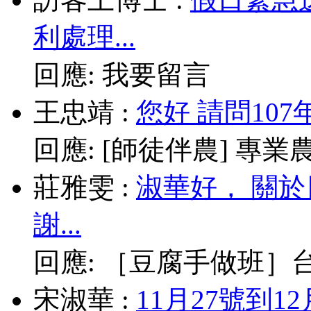
利處理...
回應:
我要留言
王忠靖
:
您好 請問10
回應:
[師徒伴農] 專業農耕
莊雅雯
:
淑華好， 關
謝...
回應:
［豆腐手做班］台北
宋淑華
:
11月27號到1