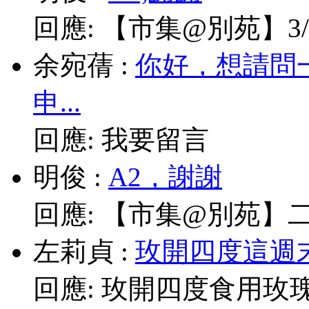
回應:
【市集@別苑】3/1
余宛蒨
:
你好，想請問
申...
回應:
我要留言
明俊
:
A2，謝謝
回應:
【市集@別苑】二月2
左莉貞
:
玫開四度這週末
回應:
玫開四度食用玫