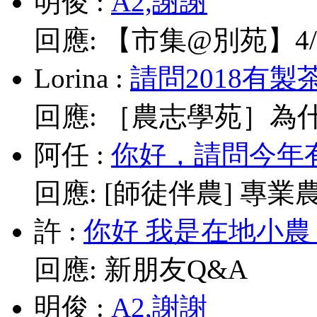
明俊
:
A2,謝謝
回應:
【市集@別苑】4/1
Lorina
:
請問2018有製
回應:
［農志學苑］為什
阿任
:
你好，請問今年有
回應:
[師徒伴農] 專業農耕
許
:
你好 我是在地小農
回應:
新朋友Q&A
明俊
:
A2,謝謝