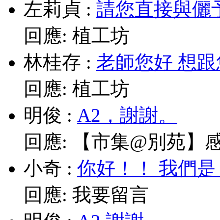
左莉貞
:
請您直接與儷予老師
回應:
植工坊
林桂存
:
老師您好 想跟
回應:
植工坊
明俊
:
A2，謝謝。
回應:
【市集@別苑】感謝媽
小奇
:
你好！！ 我們是
回應:
我要留言