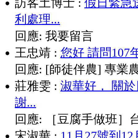
訪客土博士
:
假日緊急
利處理...
回應:
我要留言
王忠靖
:
您好 請問10
回應:
[師徒伴農] 專業農耕
莊雅雯
:
淑華好， 關
謝...
回應:
［豆腐手做班］台北
宋淑華
:
11月27號到1