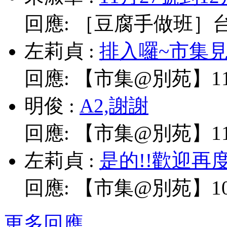
回應:
［豆腐手做班］台北
左莉貞
:
排入囉~市集見!
回應:
【市集@別苑】11/
明俊
:
A2,謝謝
回應:
【市集@別苑】11/
左莉貞
:
是的!!歡迎再
回應:
【市集@別苑】10/
更多回應