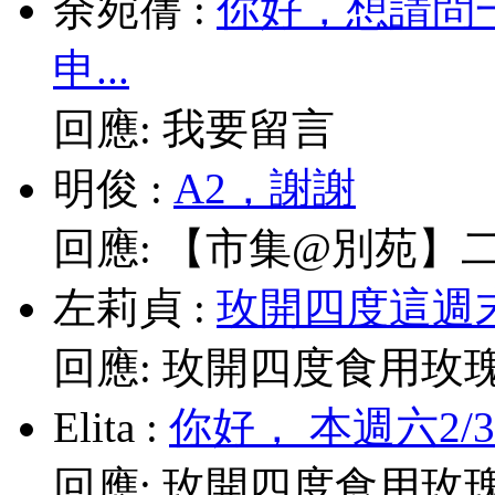
余宛蒨
:
你好，想請問
申...
回應:
我要留言
明俊
:
A2，謝謝
回應:
【市集@別苑】二月2
左莉貞
:
玫開四度這週末
回應:
玫開四度食用玫
Elita
:
你好， 本週六2/
回應:
玫開四度食用玫