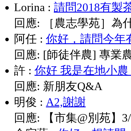
Lorina
:
請問2018有製
回應:
［農志學苑］為什
阿任
:
你好，請問今年有
回應:
[師徒伴農] 專業農耕
許
:
你好 我是在地小農
回應:
新朋友Q&A
明俊
:
A2,謝謝
回應:
【市集@別苑】3/1