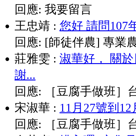
回應:
我要留言
王忠靖
:
您好 請問10
回應:
[師徒伴農] 專業農耕
莊雅雯
:
淑華好， 關
謝...
回應:
［豆腐手做班］台北
宋淑華
:
11月27號到1
回應:
［豆腐手做班］台北