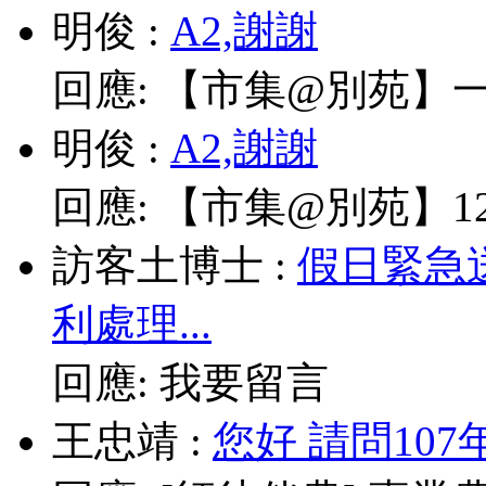
明俊
:
A2,謝謝
回應:
【市集@別苑】一
明俊
:
A2,謝謝
回應:
【市集@別苑】12/
訪客土博士
:
假日緊急
利處理...
回應:
我要留言
王忠靖
:
您好 請問10