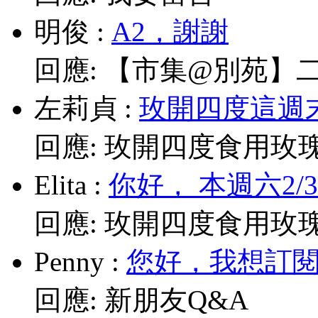
明俊
:
A2，謝謝
回應:
【市集@別苑】二月2
左莉貞
:
玫開四度這週末
回應:
玫開四度食用玫
Elita
:
你好， 本週六2/
回應:
玫開四度食用玫
Penny
:
您好，我想訂閱電
回應:
新朋友Q&A