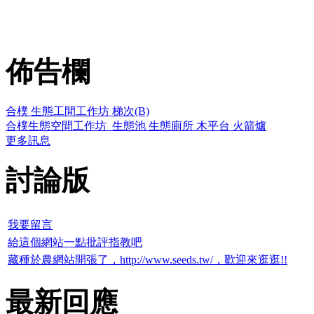
佈告欄
合樸 生態工間工作坊 梯次(B)
合樸生態空間工作坊_生態池 生態廁所 木平台 火箭爐
更多訊息
討論版
我要留言
給這個網站一點批評指教吧
藏種於農網站開張了，http://www.seeds.tw/，歡迎來逛逛!!
最新回應