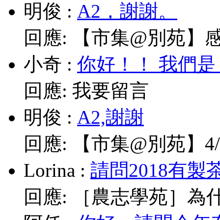
明俊
:
A2，謝謝。
回應:
【市集@別苑】感謝媽
小奇
:
你好！！ 我們是
回應:
我要留言
明俊
:
A2,謝謝
回應:
【市集@別苑】4/1
Lorina
:
請問2018有製
回應:
［農志學苑］為什