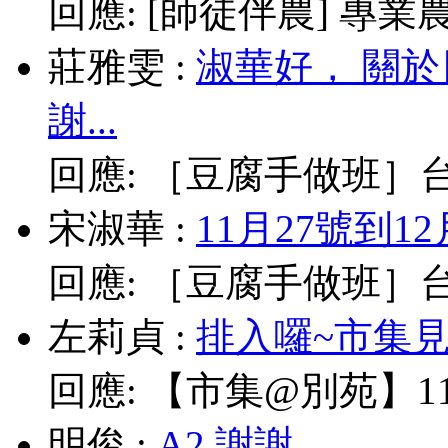
回應:
[師徒伴農] 專業農耕
莊雅雯
:
淑華好， 關
謝...
回應:
［豆腐手做班］台北
宋淑華
:
11月27號到1
回應:
［豆腐手做班］台北
左莉貞
:
排入囉~市集見!
回應:
【市集@別苑】11/
明俊
:
A2,謝謝