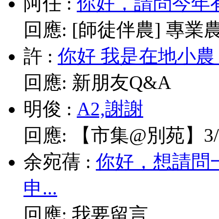
阿任
:
你好，請問今年有
回應:
[師徒伴農] 專業農耕
許
:
你好 我是在地小農
回應:
新朋友Q&A
明俊
:
A2,謝謝
回應:
【市集@別苑】3/1
余宛蒨
:
你好，想請問
申...
回應:
我要留言