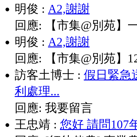
明俊
:
A2,謝謝
回應:
【市集@別苑】一
明俊
:
A2,謝謝
回應:
【市集@別苑】12/
訪客土博士
:
假日緊急
利處理...
回應:
我要留言
王忠靖
:
您好 請問10