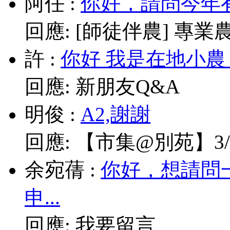
阿任
:
你好，請問今年有
回應:
[師徒伴農] 專業農耕
許
:
你好 我是在地小農
回應:
新朋友Q&A
明俊
:
A2,謝謝
回應:
【市集@別苑】3/1
余宛蒨
:
你好，想請問
申...
回應:
我要留言