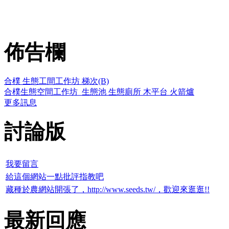
佈告欄
合樸 生態工間工作坊 梯次(B)
合樸生態空間工作坊_生態池 生態廁所 木平台 火箭爐
更多訊息
討論版
我要留言
給這個網站一點批評指教吧
藏種於農網站開張了，http://www.seeds.tw/，歡迎來逛逛!!
最新回應