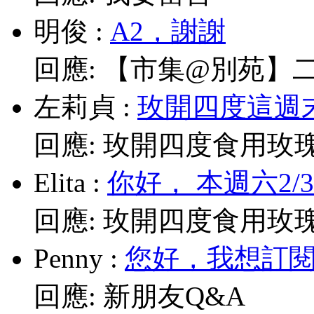
明俊
:
A2，謝謝
回應:
【市集@別苑】二月2
左莉貞
:
玫開四度這週末
回應:
玫開四度食用玫
Elita
:
你好， 本週六2/
回應:
玫開四度食用玫
Penny
:
您好，我想訂閱電
回應:
新朋友Q&A