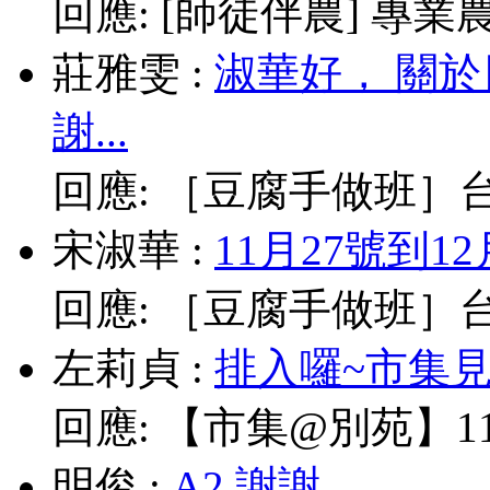
回應:
[師徒伴農] 專業農耕
莊雅雯
:
淑華好， 關
謝...
回應:
［豆腐手做班］台北
宋淑華
:
11月27號到1
回應:
［豆腐手做班］台北
左莉貞
:
排入囉~市集見!
回應:
【市集@別苑】11/
明俊
:
A2,謝謝