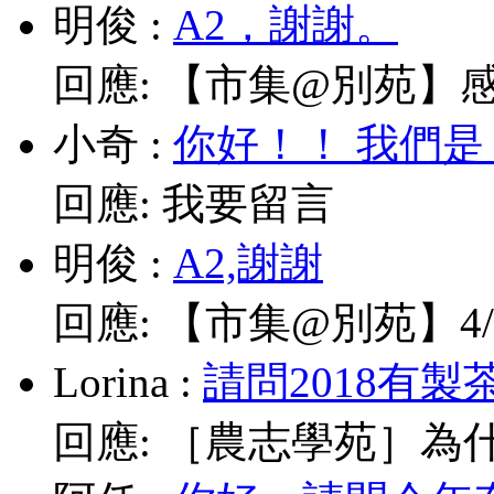
明俊
:
A2，謝謝。
回應:
【市集@別苑】感謝媽
小奇
:
你好！！ 我們是
回應:
我要留言
明俊
:
A2,謝謝
回應:
【市集@別苑】4/1
Lorina
:
請問2018有製
回應:
［農志學苑］為什