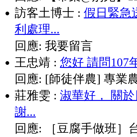
訪客土博士
:
假日緊急
利處理...
回應:
我要留言
王忠靖
:
您好 請問10
回應:
[師徒伴農] 專業農耕
莊雅雯
:
淑華好， 關
謝...
回應:
［豆腐手做班］台北