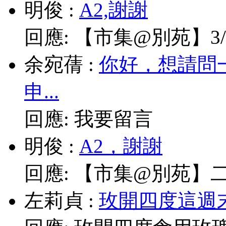
明俊
:
A2,謝謝
回應:
【市集@別苑】3/1
余宛蒨
:
你好，想請問
申...
回應:
我要留言
明俊
:
A2，謝謝
回應:
【市集@別苑】二月2
左莉貞
:
玫開四度這週末