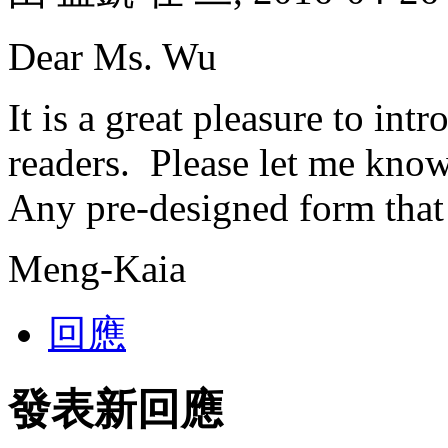
Dear Ms. Wu
It is a great pleasure to in
readers. Please let me know
Any pre-designed form that 
Meng-Kaia
回應
發表新回應