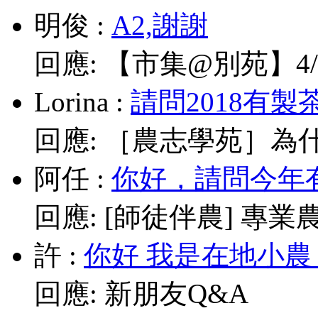
明俊
:
A2,謝謝
回應:
【市集@別苑】4/1
Lorina
:
請問2018有製
回應:
［農志學苑］為什
阿任
:
你好，請問今年有
回應:
[師徒伴農] 專業農耕
許
:
你好 我是在地小農
回應:
新朋友Q&A