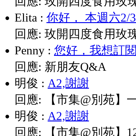
回應:
玫開四度食用玫
Elita
:
你好， 本週六2/
回應:
玫開四度食用玫
Penny
:
您好，我想訂閱電
回應:
新朋友Q&A
明俊
:
A2,謝謝
回應:
【市集@別苑】一
明俊
:
A2,謝謝
回應:
【市集@別苑】12/