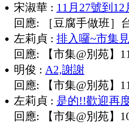
宋淑華
:
11月27號到1
回應:
［豆腐手做班］台北
左莉貞
:
排入囉~市集見!
回應:
【市集@別苑】11/
明俊
:
A2,謝謝
回應:
【市集@別苑】11/
左莉貞
:
是的!!歡迎再
回應:
【市集@別苑】10/