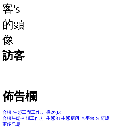
訪客
佈告欄
合樸 生態工間工作坊 梯次(B)
合樸生態空間工作坊_生態池 生態廁所 木平台 火箭爐
更多訊息