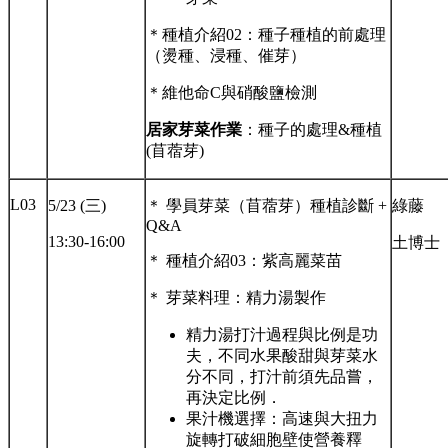
＊種植介紹02：種子種植的前處理
（燙種、浸種、催芽）
＊維他命C與硝酸鹽檢測
居家芽菜作業
：種子的處理&種植
(苜蓿芽)
L03
5/23 (三)
＊ 學員芽菜（苜蓿芽）種植診斷 +
綠藤
Q&A
13:30-16:00
土博士
＊ 種植介紹03：紫高麗菜苗
＊ 芽菜料理：精力湯製作
精力湯打汁過程與比例是功
夫，不同水果酸甜與芽菜水
分不同，打汁前須先品嘗，
再決定比例．
果汁機選擇：高速與大扭力
旋轉打破細胞壁使營養釋