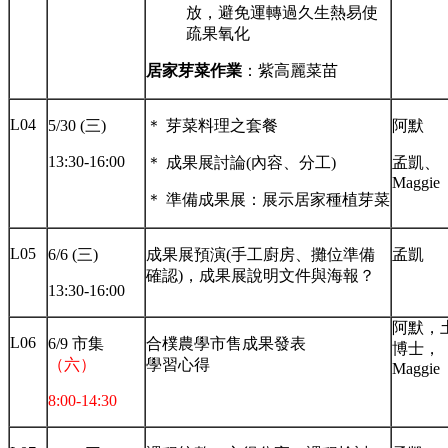
放，避免運轉過久生熱易使
疏果氧化
居家芽菜作業
：紫高麗菜苗
L04
5/30 (三)
＊ 芽菜料理之套餐
阿默
13:30-16:00
＊ 成果展討論(內容、分工)
孟凱、
Maggie
＊ 準備成果展：展示居家種植芽菜
L05
6/6 (三)
成果展預演(手工廚房、攤位準備
孟凱
確認)，成果展說明文件與海報？
13:30-16:00
阿默，
L06
6/9 市集
合樸農學市售成果發表
博士，
（六）
學習心得
Maggie
8:00-14:30