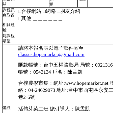
關
稱
課程訊
□合樸網站 □網路 □朋友介紹
息取得
□其他 ＿＿＿＿＿＿
相關經
驗
對課程
期望
請將本報名表以電子郵件寄至
classes.hopemarket@gmail.com
匯款帳號：台中五權路郵局 局號：0021316
帳號：0543134 戶名：陳孟凱
合樸農學市集：網址:www.hopemarket.net 
絡：04-24629073 地址:台中市西屯區永安
巷2-6號
備註
活體芽菜二班 總引導人：陳孟凱