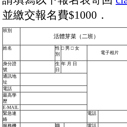
並繳交報名費$1000．
班別
活體芽菜（二班）
姓名
性
□ 男 □ 女
電子相片
別
身分證
生
年 月 日
號
日
通訊地
址
電話
最高學
歷
E-MAIL
緊急連
電話
絡
服務機
職
電話