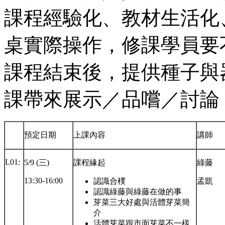
課程經驗化、教材生活化
桌實際操作，修課學員要
課程結束後，提供種子與
課帶來展示／品嚐／討論
預定日期
上課內容
講師
L01:
5/9 (三)
課程緣起
綠藤
13:30-16:00
認識合樸
孟凱
認識綠藤與綠藤在做的事
芽菜三大好處與活體芽菜簡
介
活體芽菜跟市面芽菜不一樣