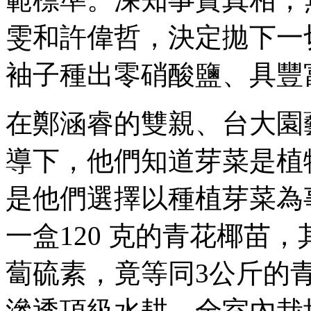
雯和許偉哲，決定拋下一
袖子種出零硝酸鹽、具豐
在鄭涵睿的雙親、台大園
導下，他們知道芽菜是植
是他們選擇以種植芽菜為
一盒120 克的青花椰苗
蔔硫素，竟等同3公斤的
滲透頂級水耕、全室內栽