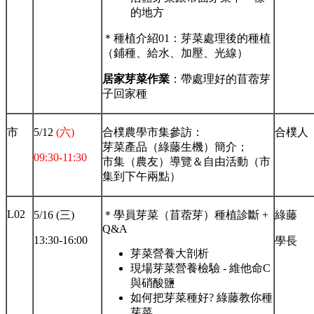
的地方
＊種植介紹01：芽菜處理後的種植
（鋪種、給水、加壓、光線）
居家芽菜作業
：帶處理好的苜蓿芽
子回家種
市
5/12
(六)
合樸農學市集參訪：
合樸人
芽菜產品（綠藤生機）簡介；
09:30-11:30
市集（農友）導覽＆自由活動（市
集到下午兩點）
L02
5/16 (三)
＊學員芽菜（苜蓿芽）種植診斷 +
綠藤
Q&A
13:30-16:00
學長
芽菜營養大剖析
現場芽菜營養檢驗 - 維他命C
與硝酸鹽
如何把芽菜種好? 綠藤教你種
芽菜