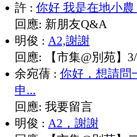
許
:
你好 我是在地小農
回應:
新朋友Q&A
明俊
:
A2,謝謝
回應:
【市集@別苑】3/1
余宛蒨
:
你好，想請問
申...
回應:
我要留言
明俊
:
A2，謝謝