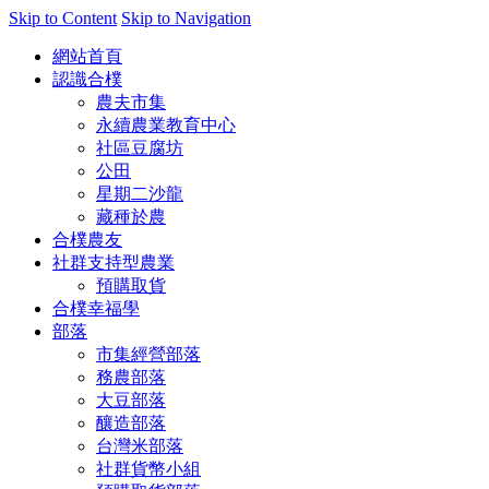
Skip to Content
Skip to Navigation
網站首頁
認識合樸
農夫市集
永續農業教育中心
社區豆腐坊
公田
星期二沙龍
藏種於農
合樸農友
社群支持型農業
預購取貨
合樸幸福學
部落
市集經營部落
務農部落
大豆部落
釀造部落
台灣米部落
社群貨幣小組