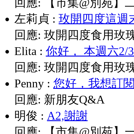
回應:
【市集@別苑】二月2
左莉貞
:
玫開四度這週末
回應:
玫開四度食用玫
Elita
:
你好， 本週六2/
回應:
玫開四度食用玫
Penny
:
您好，我想訂閱電
回應:
新朋友Q&A
明俊
:
A2,謝謝
回應:
【市集@別苑】一