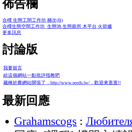
佈告欄
合樸 生態工間工作坊 梯次(B)
合樸生態空間工作坊_生態池 生態廁所 木平台 火箭爐
更多訊息
討論版
我要留言
給這個網站一點批評指教吧
藏種於農網站開張了，http://www.seeds.tw/，歡迎來逛逛!!
最新回應
Grahamscogs
:
Любителя