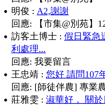
明俊
:
A2,謝謝
回應:
【市集@別苑】12/
訪客土博士
:
假日緊急
利處理...
回應:
我要留言
王忠靖
:
您好 請問10
回應:
[師徒伴農] 專業農耕
莊雅雯
:
淑華好， 關