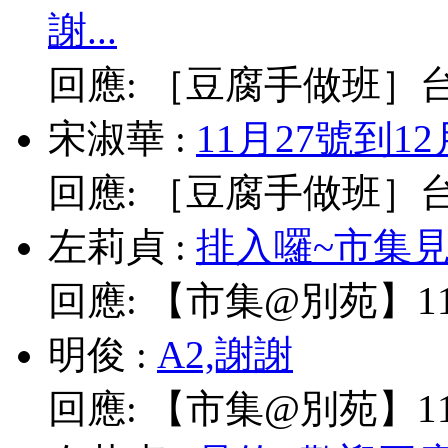
謝...
回應:
［豆腐手做班］台北
宋淑華
:
11月27號到1
回應:
［豆腐手做班］台北
左莉貞
:
排入囉~市集見!
回應:
【市集@別苑】11/
明俊
:
A2,謝謝
回應:
【市集@別苑】11/