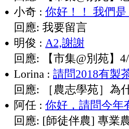
小奇
:
你好！！ 我們是
回應:
我要留言
明俊
:
A2,謝謝
回應:
【市集@別苑】4/1
Lorina
:
請問2018有製
回應:
［農志學苑］為什
阿任
:
你好，請問今年有
回應:
[師徒伴農] 專業農耕