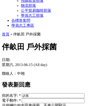
預購取貨部落
物流部落
公平貿易咖啡部落
學員志工部落
合樸答客問
學員志工專區
首頁
» 伴畝田 戶外採菌
伴畝田 戶外採菌
日期:
星期六, 2013-06-15 (All day)
聯絡人：中翊
發表新回應
你的名字:
*
電子郵件:
*
這個欄位的內容會保密，不會公開顯示。