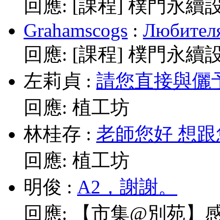
回應:
[課程] 樸門永續
Grahamscogs
:
Любителя
回應:
[課程] 樸門永續
左莉貞
:
請您直接與儷予老師
回應:
植工坊
林桂存
:
老師您好 想跟
回應:
植工坊
明俊
:
A2，謝謝。
回應:
【市集@別苑】感謝媽