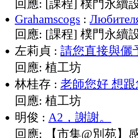
回應:
[課程] 樸門永續
Grahamscogs
:
Любителя
回應:
[課程] 樸門永續
左莉貞
:
請您直接與儷予老師
回應:
植工坊
林桂存
:
老師您好 想跟
回應:
植工坊
明俊
:
A2，謝謝。
回應:
【市集@別苑】感謝媽