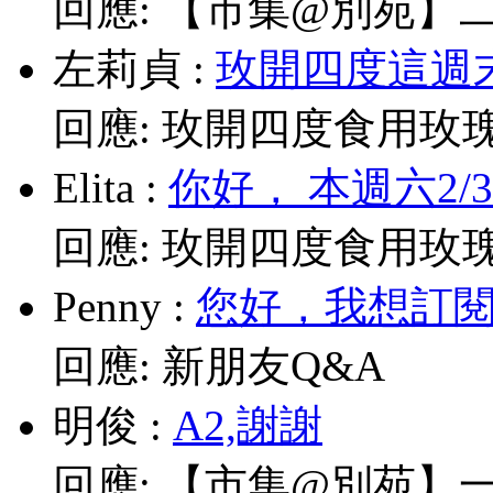
回應:
【市集@別苑】二月2
左莉貞
:
玫開四度這週末
回應:
玫開四度食用玫
Elita
:
你好， 本週六2/
回應:
玫開四度食用玫
Penny
:
您好，我想訂閱電
回應:
新朋友Q&A
明俊
:
A2,謝謝
回應:
【市集@別苑】一