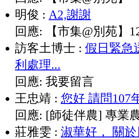
明俊
:
A2,謝謝
回應:
【市集@別苑】12/
訪客土博士
:
假日緊急
利處理...
回應:
我要留言
王忠靖
:
您好 請問10
回應:
[師徒伴農] 專業農耕
莊雅雯
:
淑華好， 關