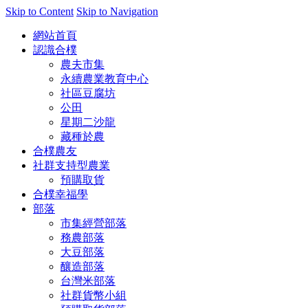
Skip to Content
Skip to Navigation
網站首頁
認識合樸
農夫市集
永續農業教育中心
社區豆腐坊
公田
星期二沙龍
藏種於農
合樸農友
社群支持型農業
預購取貨
合樸幸福學
部落
市集經營部落
務農部落
大豆部落
釀造部落
台灣米部落
社群貨幣小組