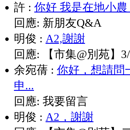
許
:
你好 我是在地小農
回應:
新朋友Q&A
明俊
:
A2,謝謝
回應:
【市集@別苑】3/1
余宛蒨
:
你好，想請問
申...
回應:
我要留言
明俊
:
A2，謝謝