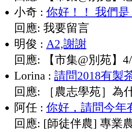
小奇
:
你好！！ 我們是
回應:
我要留言
明俊
:
A2,謝謝
回應:
【市集@別苑】4/1
Lorina
:
請問2018有製
回應:
［農志學苑］為什
阿任
:
你好，請問今年有
回應:
[師徒伴農] 專業農耕