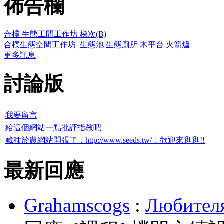
佈告欄
合樸 生態工間工作坊 梯次(B)
合樸生態空間工作坊_生態池 生態廁所 木平台 火箭爐
更多訊息
討論版
我要留言
給這個網站一點批評指教吧
藏種於農網站開張了，http://www.seeds.tw/，歡迎來逛逛!!
最新回應
Grahamscogs
:
Любителя