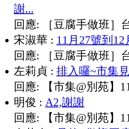
謝...
回應:
［豆腐手做班］台北
宋淑華
:
11月27號到1
回應:
［豆腐手做班］台北
左莉貞
:
排入囉~市集見!
回應:
【市集@別苑】11/
明俊
:
A2,謝謝
回應:
【市集@別苑】11/