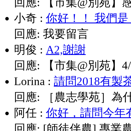
回應:
【市集@別苑】感謝媽
小奇
:
你好！！ 我們是
回應:
我要留言
明俊
:
A2,謝謝
回應:
【市集@別苑】4/1
Lorina
:
請問2018有製
回應:
［農志學苑］為什
阿任
:
你好，請問今年有
回應:
[師徒伴農] 專業農耕