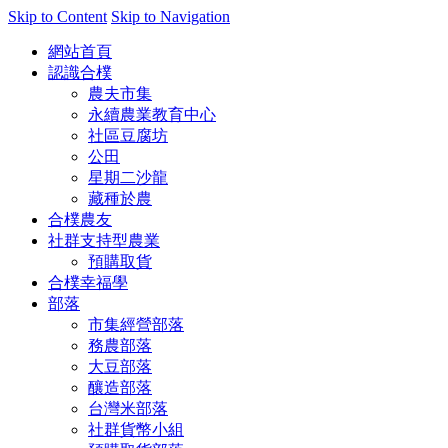
Skip to Content
Skip to Navigation
網站首頁
認識合樸
農夫市集
永續農業教育中心
社區豆腐坊
公田
星期二沙龍
藏種於農
合樸農友
社群支持型農業
預購取貨
合樸幸福學
部落
市集經營部落
務農部落
大豆部落
釀造部落
台灣米部落
社群貨幣小組