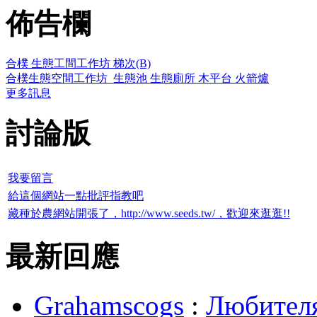
佈告欄
合樸 生態工間工作坊 梯次(B)
合樸生態空間工作坊_生態池 生態廁所 木平台 火箭爐
更多訊息
討論版
我要留言
給這個網站一點批評指教吧
藏種於農網站開張了，http://www.seeds.tw/，歡迎來逛逛!!
最新回應
Grahamscogs
:
Любителя