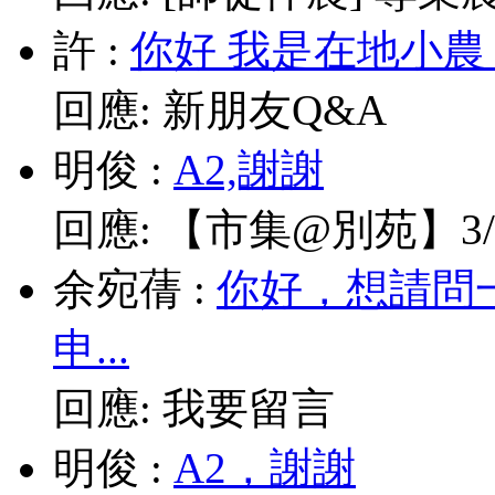
許
:
你好 我是在地小農
回應:
新朋友Q&A
明俊
:
A2,謝謝
回應:
【市集@別苑】3/1
余宛蒨
:
你好，想請問
申...
回應:
我要留言
明俊
:
A2，謝謝