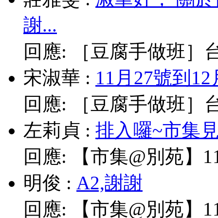
謝...
回應:
［豆腐手做班］台北
宋淑華
:
11月27號到1
回應:
［豆腐手做班］台北
左莉貞
:
排入囉~市集見!
回應:
【市集@別苑】11/
明俊
:
A2,謝謝
回應:
【市集@別苑】11/