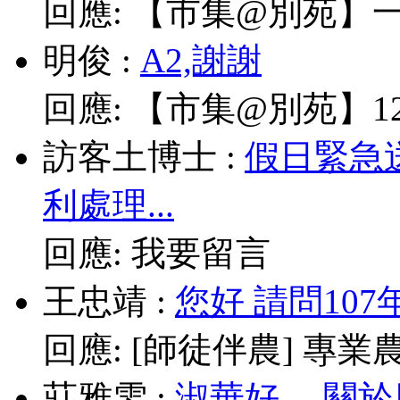
回應:
【市集@別苑】一
明俊
:
A2,謝謝
回應:
【市集@別苑】12/
訪客土博士
:
假日緊急
利處理...
回應:
我要留言
王忠靖
:
您好 請問10
回應:
[師徒伴農] 專業農耕
莊雅雯
:
淑華好， 關