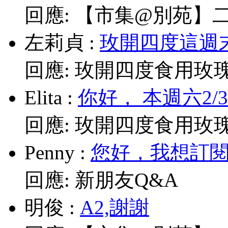
回應:
【市集@別苑】二月2
左莉貞
:
玫開四度這週末
回應:
玫開四度食用玫
Elita
:
你好， 本週六2/
回應:
玫開四度食用玫
Penny
:
您好，我想訂閱電
回應:
新朋友Q&A
明俊
:
A2,謝謝