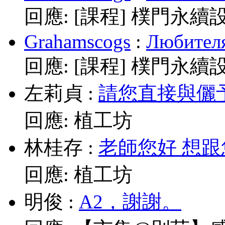
回應:
[課程] 樸門永續
Grahamscogs
:
Любителя
回應:
[課程] 樸門永續
左莉貞
:
請您直接與儷予老師
回應:
植工坊
林桂存
:
老師您好 想跟
回應:
植工坊
明俊
:
A2，謝謝。