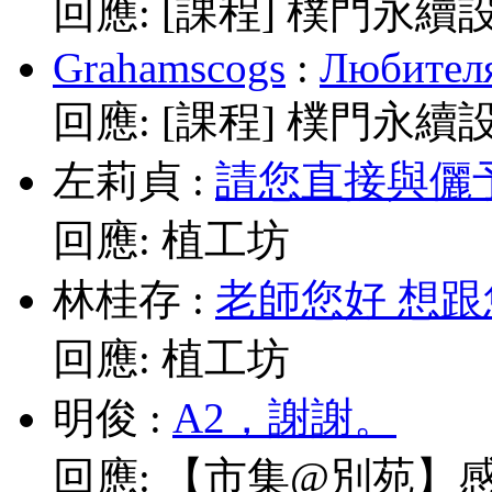
回應:
[課程] 樸門永續
Grahamscogs
:
Любителя
回應:
[課程] 樸門永續
左莉貞
:
請您直接與儷予老師
回應:
植工坊
林桂存
:
老師您好 想跟
回應:
植工坊
明俊
:
A2，謝謝。
回應:
【市集@別苑】感謝媽