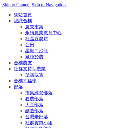
Skip to Content
Skip to Navigation
網站首頁
認識合樸
農夫市集
永續農業教育中心
社區豆腐坊
公田
星期二沙龍
藏種於農
合樸農友
社群支持型農業
預購取貨
合樸幸福學
部落
市集經營部落
務農部落
大豆部落
釀造部落
台灣米部落
社群貨幣小組