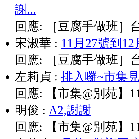
謝...
回應:
［豆腐手做班］台北
宋淑華
:
11月27號到1
回應:
［豆腐手做班］台北
左莉貞
:
排入囉~市集見!
回應:
【市集@別苑】11/
明俊
:
A2,謝謝
回應:
【市集@別苑】11/