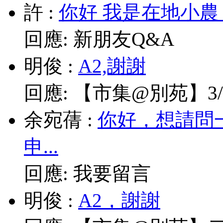
許
:
你好 我是在地小農
回應:
新朋友Q&A
明俊
:
A2,謝謝
回應:
【市集@別苑】3/1
余宛蒨
:
你好，想請問
申...
回應:
我要留言
明俊
:
A2，謝謝