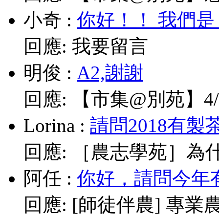
小奇
:
你好！！ 我們是
回應:
我要留言
明俊
:
A2,謝謝
回應:
【市集@別苑】4/1
Lorina
:
請問2018有製
回應:
［農志學苑］為什
阿任
:
你好，請問今年有
回應:
[師徒伴農] 專業農耕