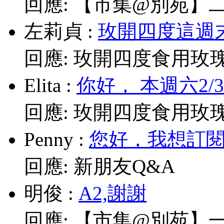
回應:
【市集@別苑】二月2
左莉貞
:
玫開四度這週末
回應:
玫開四度食用玫
Elita
:
你好， 本週六2/
回應:
玫開四度食用玫
Penny
:
您好，我想訂閱電
回應:
新朋友Q&A
明俊
:
A2,謝謝
回應:
【市集@別苑】一