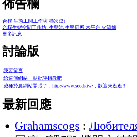
佈告欄
合樸 生態工間工作坊 梯次(B)
合樸生態空間工作坊_生態池 生態廁所 木平台 火箭爐
更多訊息
討論版
我要留言
給這個網站一點批評指教吧
藏種於農網站開張了，http://www.seeds.tw/，歡迎來逛逛!!
最新回應
Grahamscogs
:
Любителя