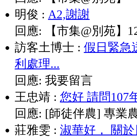
明俊
:
A2,謝謝
回應:
【市集@別苑】12/
訪客土博士
:
假日緊急
利處理...
回應:
我要留言
王忠靖
:
您好 請問10
回應:
[師徒伴農] 專業農耕
莊雅雯
:
淑華好， 關