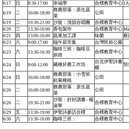
6/17
日
8:30-17:00
幸福學
合樸教育中心
1A
務農部落：原生蔬
二
公田
6/19
16:00-18:00
菜
6/19
二
19:30-21:00
沙龍：清韻合唱團
合樸教育中心
6/20
三
13:30-16:00
香包製作
合樸教育中心
Ma
6/21
四
13:00-16:00
蔬果加工課
味榮
蔡
6/23
六
9:00-17:00
端午節市集
台灣民俗公園
咖啡三班：咖啡豆
六
合樸教育中心
6/23
13:30-16:30
烘焙
台北伊聖詩書
日
藏種於農工作坊
預
6/24
9:00-12:00
櫃
務農部落：小雪班
日
公田
6/24
16:00-18:00
杭菊種植
務農部落：原生蔬
二
公田
6/26
16:00-18:00
菜
沙龍：好好讀書– 楊
二
合樸教育中心
6/26
19:30-21:00
淑華
6/29
五
13:30-19:00
伊聖詩參訪合樸
合樸教育中心
6/30
六
13:30-16:00
咖啡三班：
合樸教育中心