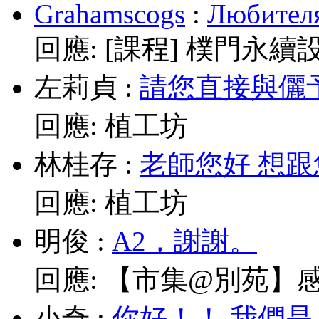
Grahamscogs
:
Любителя
回應:
[課程] 樸門永續
左莉貞
:
請您直接與儷予老師
回應:
植工坊
林桂存
:
老師您好 想跟
回應:
植工坊
明俊
:
A2，謝謝。
回應:
【市集@別苑】感謝媽
小奇
:
你好！！ 我們是