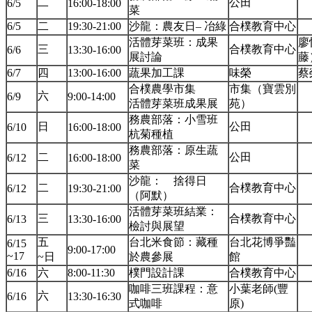
二
公田
6/5
16:00-18:00
菜
6/5
二
19:30-21:00
沙龍：農友日– 冶綠
合樸教育中心
活體芽菜班：成果
廖
三
合樸教育中心
6/6
13:30-16:00
展討論
藤
6/7
四
13:00-16:00
蔬果加工課
味榮
蔡
合樸農學市集
市集（寶雲別
六
6/9
9:00-14:00
活體芽菜班成果展
苑）
務農部落：小雪班
日
公田
6/10
16:00-18:00
杭菊種植
務農部落：原生蔬
二
公田
6/12
16:00-18:00
菜
沙龍： 捨得日
二
合樸教育中心
6/12
19:30-21:00
（阿默）
活體芽菜班結業：
三
合樸教育中心
6/13
13:30-16:00
檢討與展望
五
台北米食節：藏種
台北花博爭豔
6/15
9:00-17:00
~17
~日
於農參展
館
6/16
六
8:00-11:30
樸門設計課
合樸教育中心
咖啡三班課程：意
小葉老師(豐
六
6/16
13:30-16:30
式咖啡
原)