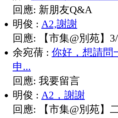
回應:
新朋友Q&A
明俊
:
A2,謝謝
回應:
【市集@別苑】3/1
余宛蒨
:
你好，想請問
申...
回應:
我要留言
明俊
:
A2，謝謝
回應:
【市集@別苑】二月2