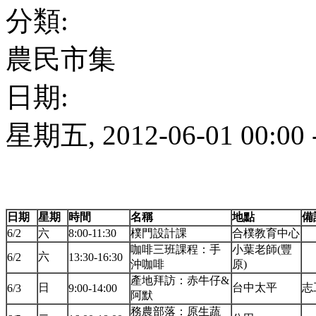
分類:
農民市集
日期:
星期五, 2012-06-01 00:00
日期
星期
時間
名稱
地點
備
6/2
六
8:00-11:30
樸門設計課
合樸教育中心
咖啡三班課程：手
小葉老師(豐
六
6/2
13:30-16:30
沖咖啡
原)
產地拜訪：赤牛仔&
日
台中太平
志
6/3
9:00-14:00
阿默
務農部落：原生蔬