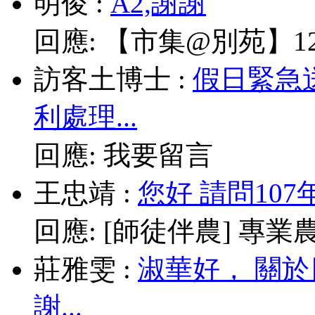
明俊
:
A2,謝謝
回應:
【市集@別苑】12/
訪客土博士
:
假日緊急
利處理...
回應:
我要留言
王忠靖
:
您好 請問10
回應:
[師徒伴農] 專業農耕
莊雅雯
:
淑華好， 關
謝...