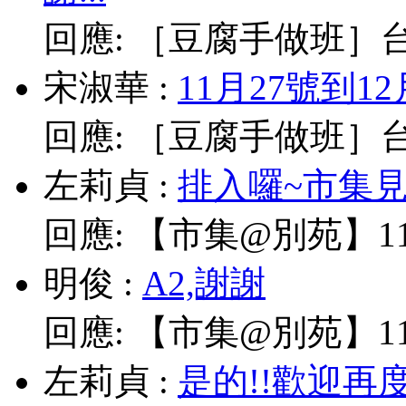
回應:
［豆腐手做班］台北
宋淑華
:
11月27號到1
回應:
［豆腐手做班］台北
左莉貞
:
排入囉~市集見!
回應:
【市集@別苑】11/
明俊
:
A2,謝謝
回應:
【市集@別苑】11/
左莉貞
:
是的!!歡迎再