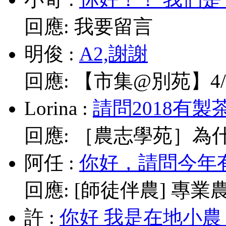
回應:
我要留言
明俊
:
A2,謝謝
回應:
【市集@別苑】4/1
Lorina
:
請問2018有製
回應:
［農志學苑］為什
阿任
:
你好，請問今年有
回應:
[師徒伴農] 專業農耕
許
:
你好 我是在地小農