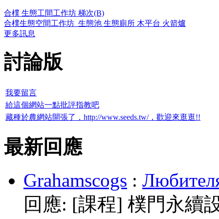
合樸 生態工間工作坊 梯次(B)
合樸生態空間工作坊_生態池 生態廁所 木平台 火箭爐
更多訊息
討論版
我要留言
給這個網站一點批評指教吧
藏種於農網站開張了，http://www.seeds.tw/，歡迎來逛逛!!
最新回應
Grahamscogs
:
Любителя
回應:
[課程] 樸門永續