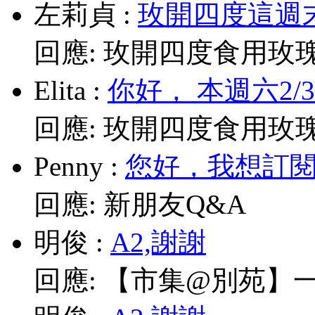
左莉貞
:
玫開四度這週末
回應:
玫開四度食用玫
Elita
:
你好， 本週六2/
回應:
玫開四度食用玫
Penny
:
您好，我想訂閱電
回應:
新朋友Q&A
明俊
:
A2,謝謝
回應:
【市集@別苑】一