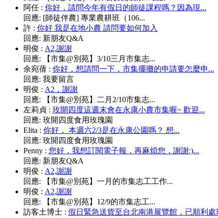
阿任
:
你好，請問今年有假日的師徒課程嗎？因為現...
回應:
[師徒伴農] 專業農耕班（106...
許
:
你好 我是在地小農 請問要如何加入
回應:
新朋友Q&A
明俊
:
A2,謝謝
回應:
【市集@別苑】3/10三月市集志...
余宛蒨
:
你好，想請問一下，市集擺攤的申請要怎麼申...
回應:
我要留言
明俊
:
A2，謝謝
回應:
【市集@別苑】二月2/10市集志...
左莉貞
:
玫開四度這週末會在永康小農市集喔~ 歡迎...
回應:
玫開四度食用玫瑰園
Elita
:
你好， 本週六2/3是在永康公園嗎？ 想...
回應:
玫開四度食用玫瑰園
Penny
:
您好，我想訂閱電子報，再麻煩您，謝謝:)...
回應:
新朋友Q&A
明俊
:
A2,謝謝
回應:
【市集@別苑】一月的市集志工工作...
明俊
:
A2,謝謝
回應:
【市集@別苑】12/9的市集志工...
訪客土博士
:
假日緊急送貨至台北南港展覽館，已順利處理.