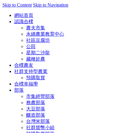
Skip to Content
Skip to Navigation
網站首頁
認識合樸
農夫市集
永續農業教育中心
社區豆腐坊
公田
星期二沙龍
藏種於農
合樸農友
社群支持型農業
預購取貨
合樸幸福學
部落
市集經營部落
務農部落
大豆部落
釀造部落
台灣米部落
社群貨幣小組