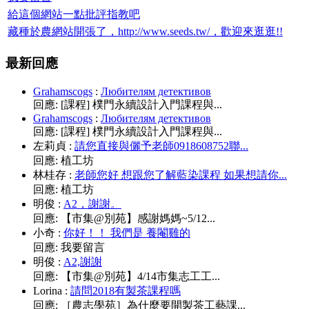
給這個網站一點批評指教吧
藏種於農網站開張了，http://www.seeds.tw/，歡迎來逛逛!!
最新回應
Grahamscogs
:
Любителям детективов
回應:
[課程] 樸門永續設計入門課程與...
Grahamscogs
:
Любителям детективов
回應:
[課程] 樸門永續設計入門課程與...
左莉貞
:
請您直接與儷予老師0918608752聯...
回應:
植工坊
林桂存
:
老師您好 想跟您了解藍染課程 如果想請你...
回應:
植工坊
明俊
:
A2，謝謝。
回應:
【市集@別苑】感謝媽媽~5/12...
小奇
:
你好！！ 我們是 養閹雞的
回應:
我要留言
明俊
:
A2,謝謝
回應:
【市集@別苑】4/14市集志工工...
Lorina
:
請問2018有製茶課程嗎
回應:
［農志學苑］為什麼要開製茶工藝課...