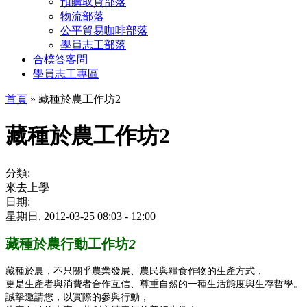
預購取貨部落
物流部落
公平貿易咖啡部落
學員志工部落
合樸答客問
學員志工專區
首頁
» 藏種於農工作坊2
藏種於農工作坊2
分類:
來去上學
日期:
星期日, 2012-03-25
08:03
-
12:00
藏種於農行動工作坊
2
藏種於農，不只關乎農業發展、農民與糧食作物的生產方式，
更是生產者與消費者合作互信、尊重自然的一種生活態度與生存哲學。
誠摯邀請您，以實際的參與行動，