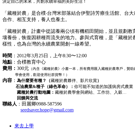
決定自己的未來，共創永續幸福的美好生活！
「藏種於農」是合樸‧台灣米部落結合伊聖詩芳療生活館、台
合作、相互支持，養人也養土。
「藏種於農」計畫中從認養兩公頃有機稻田開始，並且規劃教
壤養份，恢復因耕種而流失的地力。參與式育種，是「藏種於
樣性，也為台灣的永續農業開創一線希望。
時間
：2012年3月25日，上午8:30〜12:00
地點
：合樸教育中心
費用：
300元
（內含《藏種於農》小書一本，所有費用匯入藏種於農專戶，贊助
學會使用，歡迎使用社群貨幣！）
內容
：
為什麼要有種？（
藏種於農夥伴、影片欣賞
）
石油農業&種子（綠色革命）：
你可能不知道的加護病房式農業
藏種於農行動地圖：
藏種於農學會與網站、工作坊、入穀…
回饋與交流
聯絡人
：田麗卿0988-587596
seedsaver.hope@gmail.com
來去上學