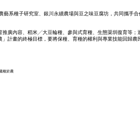
大農藝系種子研究室、銀川永續農場與豆之味豆腐坊，共同攜手合
育推廣內容、稻米╱大豆輪種、參與式育種、生態渠圳復育等；
農」計畫的終極目標，要將保種、育種的權利與專業技能回歸農
藏種於農